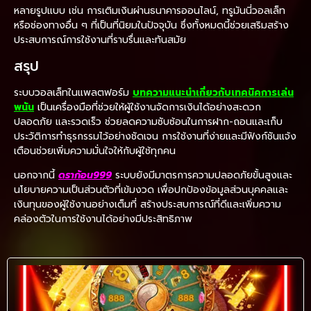
หลายรูปแบบ เช่น การเติมเงินผ่านธนาคารออนไลน์, ทรูมันนี่วอลเล็ท
หรือช่องทางอื่น ๆ ที่เป็นที่นิยมในปัจจุบัน ซึ่งทั้งหมดนี้ช่วยเสริมสร้าง
ประสบการณ์การใช้งานที่ราบรื่นและทันสมัย
สรุป
ระบบวอลเล็ทในแพลตฟอร์ม
บทความแนะนำเกี่ยวกับเทคนิคการเล่น
พนัน
เป็นเครื่องมือที่ช่วยให้ผู้ใช้งานจัดการเงินได้อย่างสะดวก
ปลอดภัย และรวดเร็ว ช่วยลดความซับซ้อนในการฝาก-ถอนและเก็บ
ประวัติการทำธุรกรรมไว้อย่างชัดเจน การใช้งานที่ง่ายและมีฟังก์ชันแจ้ง
เตือนช่วยเพิ่มความมั่นใจให้กับผู้ใช้ทุกคน
นอกจากนี้
ดราก้อน999
ระบบยังมีมาตรการความปลอดภัยขั้นสูงและ
นโยบายความเป็นส่วนตัวที่เข้มงวด เพื่อปกป้องข้อมูลส่วนบุคคลและ
เงินทุนของผู้ใช้งานอย่างเต็มที่ สร้างประสบการณ์ที่ดีและเพิ่มความ
คล่องตัวในการใช้งานได้อย่างมีประสิทธิภาพ