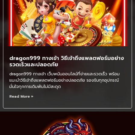
dragon999 ทางเข้า วิธีเข้าถึงแพลตฟอร์มอย่าง
รวดเร็วและปลอดภัย
dragon999 ทางเข้า เว็บพนันออนไลน์ที่ง่ายและรวดเร็ว พร้อม
แนะนำวิธีเข้าถึงแพลตฟอร์มอย่างปลอดภัย รองรับทุกอุปกรณ์
มั่นใจทุกการเดิมพันไม่มีสะดุด
Read More »