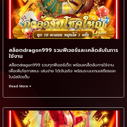
สล็อตdragon999 รวมฟีเจอร์และเคล็ดลับในการ
ใช้งาน
สล็อตdragon999 รวมทุกฟีเจอร์เด็ด พร้อมเคล็ดลับการใช้งาน
เพื่อเพิ่มโอกาสชนะ เล่นง่าย ได้เงินจริง พร้อมระบบเกมเสถียรและ
โบนัสจัดเต็ม
Read More »