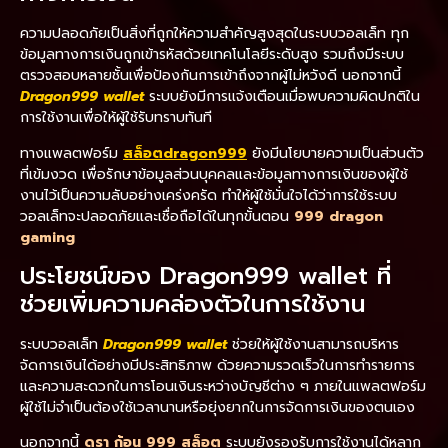
ความปลอดภัยเป็นสิ่งที่ถูกให้ความสำคัญสูงสุดในระบบวอลเล็ท ทุก
ข้อมูลทางการเงินถูกเข้ารหัสด้วยเทคโนโลยีระดับสูง รวมถึงมีระบบ
ตรวจสอบหลายชั้นเพื่อป้องกันการเข้าถึงจากผู้ไม่หวังดี นอกจากนี้
Dragon999 wallet
ระบบยังมีการแจ้งเตือนเมื่อพบความผิดปกติใน
การใช้งานเพื่อให้ผู้ใช้รับทราบทันที
ทางแพลตฟอร์ม
สล็อตdragon999
ยังมีนโยบายความเป็นส่วนตัว
ที่เข้มงวด เพื่อรักษาข้อมูลส่วนบุคคลและข้อมูลทางการเงินของผู้ใช้
งานไว้เป็นความลับอย่างเคร่งครัด ทำให้ผู้ใช้มั่นใจได้ว่าการใช้ระบบ
วอลเล็ทจะปลอดภัยและเชื่อถือได้ในทุกขั้นตอน
999 dragon
gaming
ประโยชน์ของ Dragon999 wallet ที่
ช่วยเพิ่มความคล่องตัวในการใช้งาน
ระบบวอลเล็ท
Dragon999 wallet
ช่วยให้ผู้ใช้งานสามารถบริหาร
จัดการเงินได้อย่างมีประสิทธิภาพ ด้วยความรวดเร็วในการทำรายการ
และความสะดวกในการโอนเงินระหว่างบัญชีต่าง ๆ ภายในแพลตฟอร์ม
ผู้ใช้ไม่จำเป็นต้องใช้เวลานานหรือยุ่งยากในการจัดการเงินของตนเอง
นอกจากนี้
ดรา ก้อน 999 สล็อต
ระบบยังรองรับการใช้งานได้หลาก