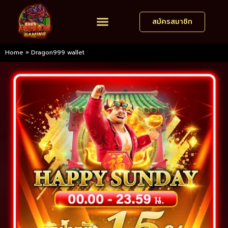
สมัครสมาชิก
Home
»
Dragon999 wallet